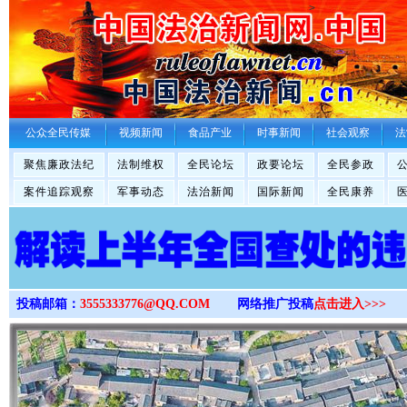
>
公众全民传媒
视频新闻
食品产业
时事新闻
社会观察
法
聚焦廉政法纪
法制维权
全民论坛
政要论坛
全民参政
案件追踪观察
军事动态
法治新闻
国际新闻
全民康养
投稿邮箱：
3555333776@QQ.COM
网络推广投稿
点击进入>>>