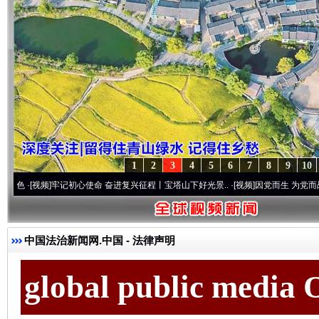
1
2
3
4
5
6
7
8
9
10
频]
牢记初心使命 奋进复兴征程丨宝塔山下好光景..
·[视频]
因党而生 为党而战——百年“
中国法治新闻网.中国
- 法律声明
global public media