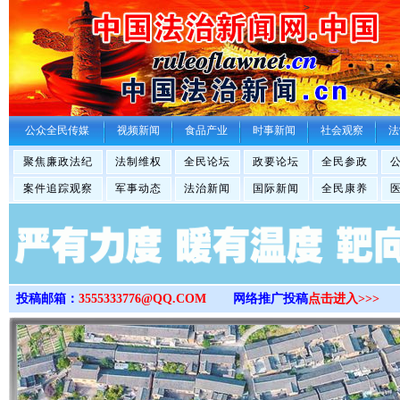
>
公众全民传媒
视频新闻
食品产业
时事新闻
社会观察
法
聚焦廉政法纪
法制维权
全民论坛
政要论坛
全民参政
案件追踪观察
军事动态
法治新闻
国际新闻
全民康养
投稿邮箱：
3555333776@QQ.COM
网络推广投稿
点击进入>>>