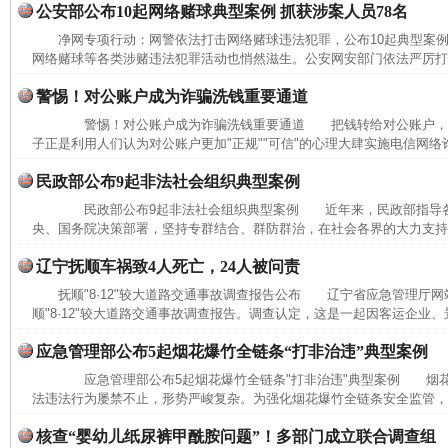
公安部公布10起网络赌球典型案例 抓获涉案人员78名
净网专项行动：网警依法打击网络赌球违法犯罪，公布10起典型
网络赌球等各类涉赌违法犯罪活动也悄然滋生。公安网安部门依法严厉打击
警惕！对公账户成为诈骗洗钱重要通道
警惕！对公账户成为诈骗洗钱重要通道 把钱转给对公账户，
子正是利用人们认为对公账户更加"正规""可信"的心理大肆实施电信网络
民政部公布9起非法社会组织典型案例
民政部公布9起非法社会组织典型案例 近年来，民政部指导各
央、国务院决策部署，坚持专群结合、群防群治，在社会各界的大力支持下
辽宁抚顺车祸致4人死亡，24人被问责
抚顺"8·12"较大道路交通事故调查报告公布 辽宁省应急管理厅网
顺"8·12"较大道路交通事故调查报告。调查认定，这是一起因客运企业、
应急管理部公布5起烟花爆竹全链条“打非治违”典型案例
应急管理部公布5起烟花爆竹全链条"打非治违"典型案例 烟花
法违法行为屡禁不止，形势严峻复杂。为强化烟花爆竹全链条安全监管，进
核查“婴幼儿纸尿裤甲酰胺问题”！多部门成立联合调查组