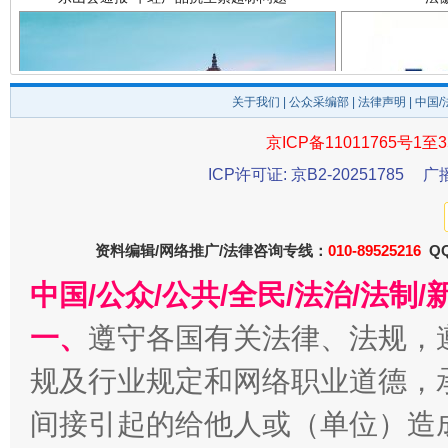
关于我们
|
公众采编部
|
法律声明
| 中国
京ICP备11011765号1至3
千年窑火 生生不息
一
ICP许可证: 京B2-20251785
广
资料编辑/网络推广/法律咨询专线：
010-89525216
QQ
中国/公众/公共/全民/法治/法
一、
遵守各国有关法律、法规，
规及行业规定和网络职业道德，
间接引起的给他人或（单位）造
揭开“小金库”的免责幌子