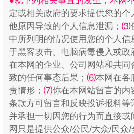
●就下列相关事宜的发生，本网
定或相关政府的要求提供您的个
全民健身五年计划来了！等你上场
他原因导致的个人信息泄漏；
⑶
中所列明的情况使用您的个人信
于黑客攻击、电脑病毒侵入或政
在本网的企业、公司网站和共同
致的任何事态后果；
⑹
本网在各
责情形；
⑺
你在本网站留言的内
阿坝州三大球赛在茂县开幕
规模最
条款方可留言和反映投诉报料等
并承担一切因您的行为而直接或
网只是提供公众/公民/大众/民