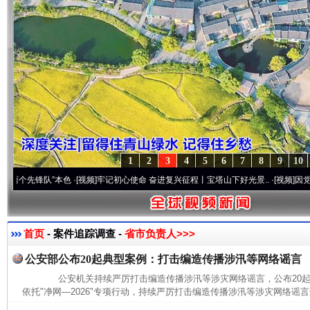
1
2
3
4
5
6
7
8
9
10
先锋队”本色
·[视频]
牢记初心使命 奋进复兴征程丨宝塔山下好光景..
·[视频]
因党而生 为
首页
- 案件追踪调查 -
省市负责人>>>
公安部公布20起典型案例：打击编造传播涉汛等网络谣言
公安机关持续严厉打击编造传播涉汛等涉灾网络谣言，公布20
依托"净网—2026"专项行动，持续严厉打击编造传播涉汛等涉灾网络谣言