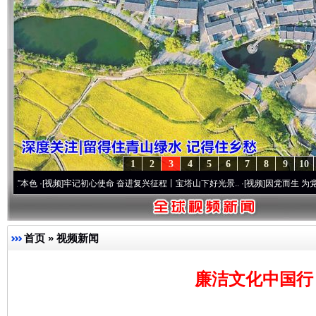
1
2
3
4
5
6
7
8
9
10
[视频]
牢记初心使命 奋进复兴征程丨宝塔山下好光景..
·[视频]
因党而生 为党而战——百年
首页
»
视频新闻
廉洁文化中国行 