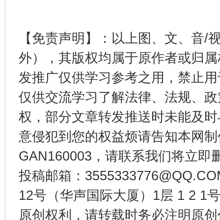
【免责声明】：以上图、文、音/
东山县通报“牛蛙产品抗生素超标问题”
法
外），其版权均属于原作者或归属
发推广仅供学习参考之用，禁止用
仅供交流学习了解法律、法规、政
权，部分文章转发推送时未能及时
意侵犯到您的权益烦请告知本网制作采编
GAN160003，请联系我们将立即删
千年窑火 生生不息
一
投稿邮箱：3555333776@QQ
12号（华声国际大厦）1层 1 2
原创权利，请转载时务必注明原创作