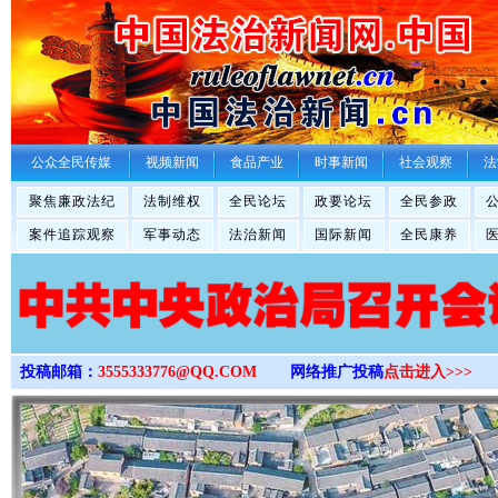
>
公众全民传媒
视频新闻
食品产业
时事新闻
社会观察
法
聚焦廉政法纪
法制维权
全民论坛
政要论坛
全民参政
案件追踪观察
军事动态
法治新闻
国际新闻
全民康养
投稿邮箱：
3555333776@QQ.COM
网络推广投稿
点击进入>>>