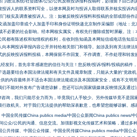
门/政法系统/社会团体/公众/公民反映投诉报料投稿时，必须留下自己
被投诉人的联系资料写全，以便本网及时与投诉人取得联系并核实投诉内
部门核实及调查被投诉人。注：如被反映投诉报料和投稿的全部或部份作
面文函加盖印章或个人加盖手印和身份证明快递北京制作采编部（地址：北
避免造成不必要的社会影响。经本网核实属实，有权先行撤除或暂时屏蔽。注
公民都有陈述权和知情权的权利，在收到告知函及本网短信或电话告知后1
人向本网投诉举报内容公开并转给相关部门和领导。如涉及到有关法律法
式的反映投诉报料投稿，本网保留不作回复、不作调查、不作处理和转发
稿已经发到，首先非常感谢您的信任与关注！您反映/投诉/报料/投稿的稿
选题要结合本国法律法规和有关文件及规章制度，只能从大量的“党政机关部
您提供的内容最终并不适合本国法律法规或涉及本国国家安全，或有不文明
我们不能对外发布广告请您谅解，您还可以向国家级媒体反映情况及通过
律咨询，我们只能尽全力而为，毕竟我们人手较少。另外传媒毕竟不是国
级行政机关。对于我们无法提供的帮助深表歉意，也希望您能够谅解。感
hina publics media/中国公众新闻China publics news/中国法制
之间公众/公民的沟通、信息交流。加强影视文化传媒艺术和策略，通过多
、中国公众传媒、中国全民传媒China publics media/中国公众新闻Chi