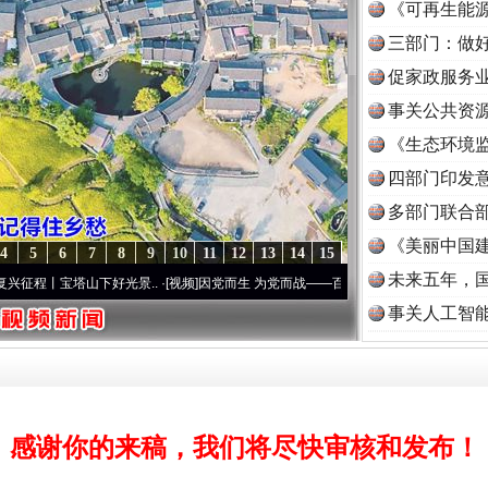
《可再生能源
三部门：做好
促家政服务业
事关公共资
《生态环境监
读
四部门印发
多部门联合部
《美丽中国建
4
5
6
7
8
9
10
11
12
13
14
15
未来五年，
宝塔山下好光景..
·[视频]
因党而生 为党而战——百年“纪”事⑧加强纪律..
·[视频]
牢记初
事关人工智
感谢你的来稿，我们将尽快审核和发布！