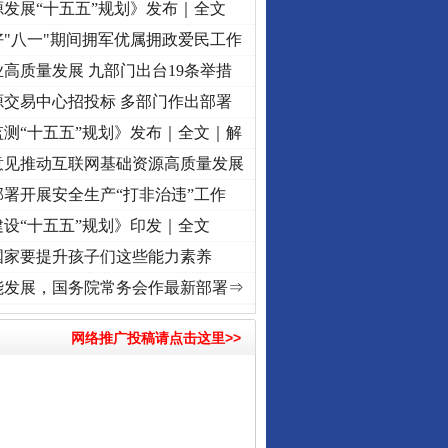
发展“十五五”规划》发布｜全文
"八一"期间拥军优属拥政爱民工作
高质量发展 九部门出台19条举措
源交易中心招投标 多部门作出部署
测“十五五”规划》发布｜全文｜解
意见推动互联网基础资源高质量发展
署开展安全生产“打非治违”工作
设“十五五”规划》印发｜全文
国家要提升孩子们这些能力素养
心使命 奋进复兴征程丨“转折之城”激荡..
·[视频]
牢记初心使命 奋进复兴征程丨红船起航
能发展，国务院常务会作最新部署⇒
网络推广投稿请点击这里>>