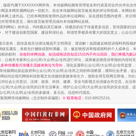
作品，版权均属于XXXXXXX网所有。本传媒网站拥有管理笔名和代表某些合作伙伴在
本网及本网所属网站的一切权力。你在本传媒网站留言板发表的评论和投稿，本网站有
本网上述作品。已经本网授权使用作品的单位或网站，应在授权范围内使用，并注明“来
您对管理有意见，请向留言板管理员或向本传媒网站反映。
本传媒系列网站）的作品，均转载自其它媒体，转载目的在于传递更多信息，宣传国家的
，对于建设创新型国家、建设和谐社会、和谐世界都具有重大的现实意义；公众/公民/
显示发布，因涉及相关法律法规或不文明用语，请谅解！如因被反映投诉报料和投稿
网核实属实，有权先行撤除或暂时屏蔽。注：被反映投诉举报或报料的个人或单位，
情权的权利，
在收到本网信函、短信或电话告知后15日内不作出回应，我们将视为默
，让相关专家和公众/公民/大众/民众/全民进行评论，或将被反映投诉举报的内容转
网以多种传播形式传播主流媒体舆论为导向
，强化反腐和公众/公民/大众/民众/全民监
等传媒网站架起政府和公众/公民/大众/民众/全民之间的和谐桥梁，缓和社会矛盾，
媒网站结合现代网络科技影视文化传媒的新媒体有生力，借助全球互联网主阵地，为社会
全民对社会公共意识、法律、政策、科技、健康、安全与影视文化传媒合作交流，合法有效
公民/大众/民众/全民的日常生活事实，维护公众/公民/大众/民众/全民的安全信息，促
众/公民/大众/民众/全民的多媒体、多元化、信息时代现实。
法制/新闻网等传媒网站（北京制作采编部）
※ 联系电话：
010-89525216。