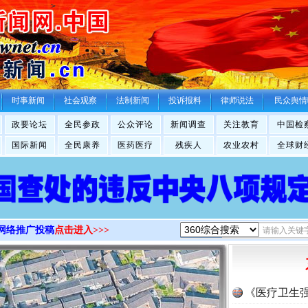
>
时事新闻
社会观察
法制新闻
投诉报料
律师说法
民众舆情
政要论坛
全民参政
公众评论
新闻调查
关注教育
中国检
国际新闻
全民康养
医药医疗
残疾人
农业农村
全球财
网络推广投稿
点击进入>>>
《医疗卫生