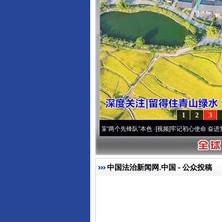
1
2
3
 深刻改变雪域高原..
·[视频]
永葆“两个先锋队”本色
·[视频]
牢记初心使命 奋进复兴征程丨
中国法治新闻网.中国
- 公众投稿