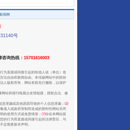
/新闻网
号
1140号
法律咨询热线：
15701616003
行为直接或间接引起的给他人或（单位）造
言论自由和新闻自由。本传媒网站中的部份
法人版权所有，网站有权先行撤除，以保护
健康网站和报刊电视台友情链接，授权合法、健
信息泄漏或其他原因导致的个人信息泄漏；
⑶
毒侵入或政府管制而造成的暂时性网站关闭
明的使用方式或免责情形；
⑺
你在本网站留
您的行为而直接或间接引起的法律责任，与
将不定期更新本声明。