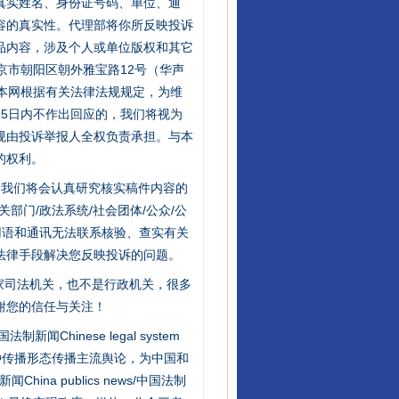
的真实姓名、身份证号码、单位、通
容的真实性。代理部将你所反映投诉
品内容，涉及个人或单位版权和其它
京市朝阳区朝外雅宝路12号（华声
：本网根据有关法律法规规定，为维
5日内不作出回应的，我们将视为
规由投诉举报人全权负责承担。与本
的权利。
件，我们将会认真研究核实稿件内容的
门/政法系统/社会团体/公众/公
用语和通讯无法联系核验、查实有关
法律手段解决您反映投诉的问题。
家司法机关，也不是行政机关，很多
谢您的信任与关注！
新闻Chinese legal system
种传播形态传播主流舆论，为中国和
na publics news/中国法制