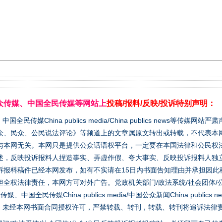
众传媒、中国全民传媒等网站上
投稿/报料/反映/投诉特别声明：
媒China publics media/China publics news等传媒网
众、民众、公民说法评论》等频道上的文章属原文转出或转载，不代表本
与本网无关。本网只是提供公众话语权平台，一定要在本国法律和公民权
述，反映投诉报料人捏造事实、弄虚作假、夸大事实、反映投诉报料人独
诉报料稿件已经本网发布，如有不实请在15日内书面告知理由并承担因此
全权法律责任，本网方可对外广告。党政机关部门/政法系统/社会团体/公
全民传媒China publics media/中国公众新闻China publics new
家版权。未经本网书面合同授权许可，严禁转载、转刊，转载、转刊将追诉法律