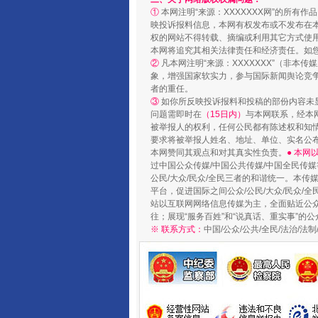
①
本网注明“来源：XXXXXXX网”的所有
映投诉报料信息，本网有权发布或不发布在
权的网站不得转载、摘编或利用其它方式使用
本网将追究其相关法律责任和经济责任。如
②
凡本网注明“来源：XXXXXXX”（非
象，增强国家软实力，参与国际新闻舆论竞争
者的重任。
③
如你所反映投诉报料和投稿的部份内容未
问题需即时在
（15日内）
与本网联系，经本
被举报人的权利，任何公民都有陈述权和知
要求将被举报人姓名、地址、单位、实名公布
本网赞同其观点和对其真实性负责。
● 本
过中国公众传媒/中国公共传媒/中国全民传媒
公民/大众/民众/全民三者的和谐统一。本传
平台，促进国际之间公众/公民/大众/民众/
站以互联网网络信息传媒为主，全面贴近公众/
往；展现“服务百姓”和“说真话、重实事”的公
※ 联系方式：
中国/公众/公共/全民/法治/