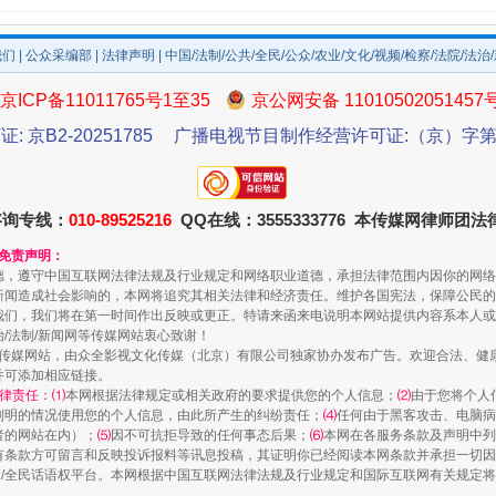
我们
|
公众采编部
|
法律声明
| 中国/法制/公共/全民/公众/农业/文化/视频/检察/法院/法治
京ICP备11011765号1至35
京公网安备 11010502051457
证: 京B2-20251785
广播电视节目制作经营许可证:（京）字第3
咨询专线：
010-89525216
QQ在线：3555333776 本传媒网律师团
和免责声明：
德，遵守中国互联网法律法规及行业规定和网络职业道德，承担法律范围内因你的网络
新闻造成社会影响的，本网将追究其相关法律和经济责任。维护各国宪法，保障公民的
我们，我们将在第一时间作出反映或更正。特请来函来电说明本网站提供内容系本人或
治/法制/新闻网等传媒网站衷心致谢！
新闻网等传媒网站，由众全影视文化传媒（北京）有限公司独家协办发布广告。欢迎合法、
并可添加相应链接。
律责任：⑴
本网根据法律规定或相关政府的要求提供您的个人信息；
⑵
由于您将个人
列明的情况使用您的个人信息，由此所产生的纠纷责任；
⑷
任何由于黑客攻击、电脑病
者的网站在内）；
⑸
因不可抗拒导致的任何事态后果；
⑹
本网在各服务条款及声明中列
有条款方可留言和反映投诉报料等讯息投稿，其证明你已经阅读本网条款并承担一切因
民众/全民话语权平台。本网根据中国互联网法律法规及行业规定和国际互联网有关规定