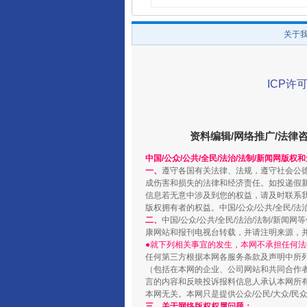
关于
ICP许可
资料编辑/网络推广/法律
中国/公众/公共/全民/法治/法制/新闻网版权
一、
遵守各国有关法律、法规，遵守社会公
成伤害和损失的法律和经济责任。如投递假
信息若无意中涉及到您的权益，请及时联系
版权拥有者的权益。中国/公众/公共/全民/法
二、
中国/公众/公共/全民/法治/法制/
康网站和报刊电视台转载，并请注明来源，
●就下列相关事宜的发生，本网不承担任何法
任何第三方根据本网各服务条款及声明中所
（包括在本网的企业、公司网站和共同合作
言的内容和反映投诉报料信息人承认本网所
本网无关。本网只是提供公众/公民/大众/
三、关于网络版权权属问题：