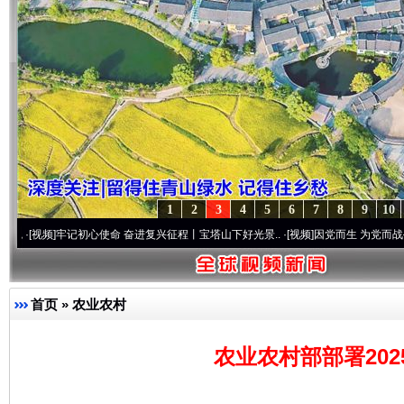
1
2
3
4
5
6
7
8
9
10
牢记初心使命 奋进复兴征程丨宝塔山下好光景..
·[视频]
因党而生 为党而战——百年“纪”
首页
»
农业农村
农业农村部部署20