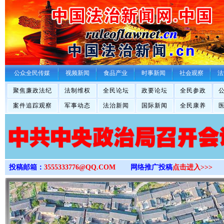
>
公众全民传媒
视频新闻
食品产业
时事新闻
社会观察
法
聚焦廉政法纪
法制维权
全民论坛
政要论坛
全民参政
案件追踪观察
军事动态
法治新闻
国际新闻
全民康养
投稿邮箱：
3555333776@QQ.COM
网络推广投稿
点击进入>>>