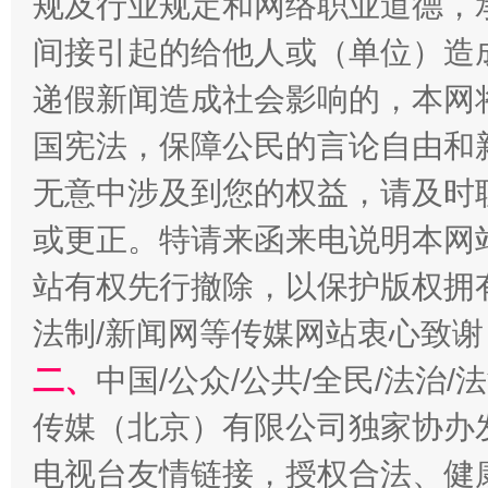
规及行业规定和网络职业道德，
间接引起的给他人或（单位）造
递假新闻造成社会影响的，本网
国宪法，保障公民的言论自由和
揭开“小金库”的免责幌子
无意中涉及到您的权益，请及时
或更正。特请来函来电说明本网
站有权先行撤除，以保护版权拥有者
法制/新闻网等传媒网站衷心致谢
二、
中国/公众/公共/全民/法治
传媒（北京）有限公司独家协办
受贿1.44亿！段成刚被判无期
从幼儿
电视台友情链接，授权合法、健