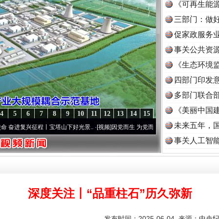
《可再生能源
三部门：做好
促家政服务业
事关公共资
《生态环境监
读
四部门印发
多部门联合部
《美丽中国建
4
5
6
7
8
9
10
11
12
13
14
15
未来五年，
程丨宝塔山下好光景..
·[视频]
因党而生 为党而战——百年“纪”事⑧加强纪律..
·[视频]
牢
事关人工智
深度关注丨“品重柱石”历久弥新
发布时间：2025-06-04 来源：
中央