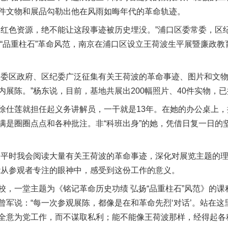
件文物和展品勾勒出他在风雨如晦年代的革命轨迹。
色资源，绝不能让这段事迹被历史埋没。”浦口区委常委，区
波“品重柱石”革命风范，南京在浦口区设立王荷波生平展暨廉政
委区政府、区纪委广泛征集有关王荷波的革命事迹、图片和文物
展陈。”杨东说，目前，基地共展出200幅照片、40件实物，已接
仕莲就担任起义务讲解员，一干就是13年。在她的办公桌上，
满是圈圈点点和各种批注。非“科班出身”的她，凭借日复一日的
平时我会阅读大量有关王荷波的革命事迹，深化对展览主题的理
能从参观者专注的眼神中，感受到这份工作的意义。
一堂主题为《铭记革命历史功绩 弘扬“品重柱石”风范》的课
曾军说：“每一次参观展陈，都像是在和革命先烈‘对话’。站在
全意为党工作，而不谋取私利；能不能像王荷波那样，经得起各