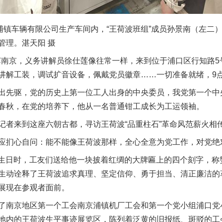
镇车辆有限公司生产车间内，“王荷波班组”成员孙景南（左二
管理。湛天阳 摄
苏南京，义务讲解员徐仕莲像往常一样，来到位于浦口区行知路5
讲解工装，调试扩音设备，佩戴党员徽章……一切准备就绪，9
先驱，党的历史上第一位工人出身的中央委员，我党第一个中
春秋，在党的培养下，他从一名普通钳工成长为工运领袖。
来到这座六朝古都，寻访王荷波“品重柱石”革命风范薪火相
扪心自问：能不能像王荷波那样，全心全意为党工作，对党绝
岁生日时，工友们送给他一块披着红绸的大牌匾上的四个刻字，称
生动诠释了王荷波追求真理、坚定信仰、勇于担当、清正廉洁的
展现在参观者面前。
南京地区第一个工会南京浦镇机厂工会和第一个党小组浦口党
地内的王荷波生平事迹展览区，陈列着泛黄的旧报纸、斑驳的工