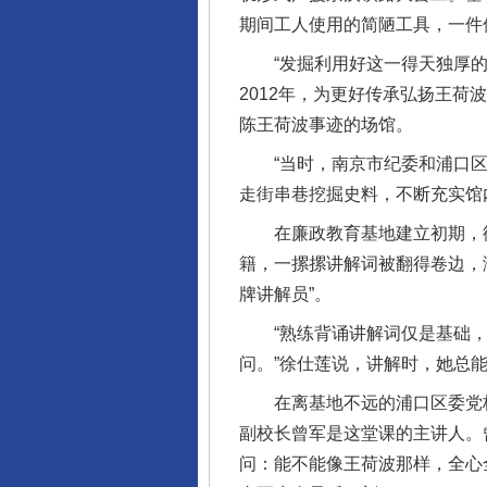
期间工人使用的简陋工具，一件
“发掘利用好这一得天独厚的红
2012年，为更好传承弘扬王荷
陈王荷波事迹的场馆。
“当时，南京市纪委和浦口区
走街串巷挖掘史料，不断充实馆内
在廉政教育基地建立初期，徐
籍，一摞摞讲解词被翻得卷边，
牌讲解员”。
“熟练背诵讲解词仅是基础，
问。”徐仕莲说，讲解时，她总
在离基地不远的浦口区委党校，
副校长曾军是这堂课的主讲人。
问：能不能像王荷波那样，全心