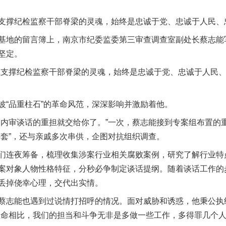
撑纪检监察干部脊梁的灵魂，始终是忠诚于党、忠诚于人民、
地的留言簿上，南京市纪委监委第三审查调查室副处长蔡志能
坚定。
撑纪检监察干部脊梁的灵魂，始终是忠诚于党、忠诚于人民、
品重柱石”的革命风范，深深影响并激励着他。
审谈话的重担就交给你了。”一次，蔡志能接到专案组布置的
手套”，还与亲戚多次串供，企图对抗组织调查。
连夜筹备，梳理收集涉案行业相关腐败案例，研究了解行业特
案对象人物性格特征，分秒必争制定谈话提纲。随着谈话工作的
丢掉侥幸心理，交代出实情。
志能也遇到过说情打招呼的情况。面对威胁和诱惑，他秉公执
生命相比，我们的担当和斗争无非是多做一些工作，多得罪几个