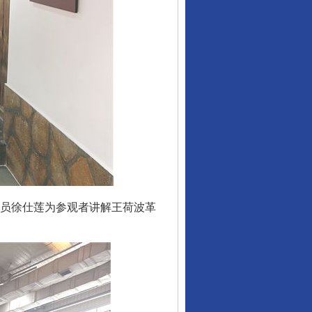
员徐仕莲为参观者讲解王荷波革