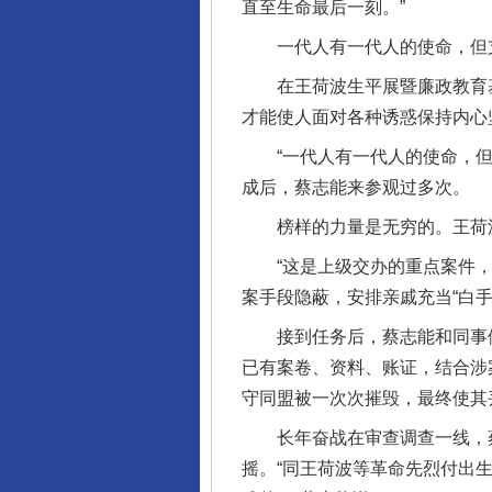
直至生命最后一刻。”
一代人有一代人的使命，但支
在王荷波生平展暨廉政教育基
才能使人面对各种诱惑保持内心
“一代人有一代人的使命，但支
成后，蔡志能来参观过多次。
榜样的力量是无穷的。王荷波“
“这是上级交办的重点案件，内
案手段隐蔽，安排亲戚充当“白
接到任务后，蔡志能和同事们
已有案卷、资料、账证，结合涉
守同盟被一次次摧毁，最终使其
长年奋战在审查调查一线，蔡
摇。“同王荷波等革命先烈付出