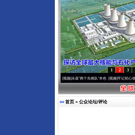
1
2
3
年 深刻改变雪域高原..
·[视频]
永葆“两个先锋队”本色
·[视频]
牢记初心使命 奋进复兴征
首页
»
公众论坛/评论