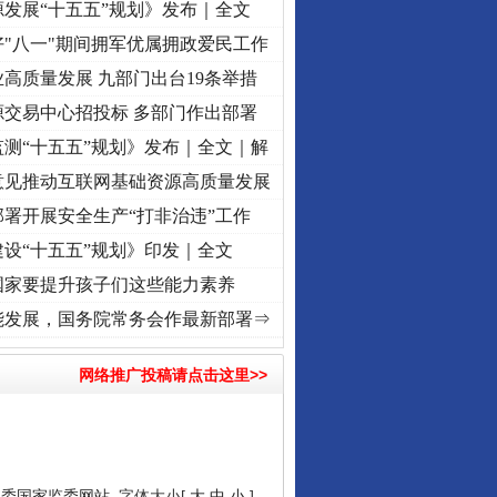
发展“十五五”规划》发布｜全文
"八一"期间拥军优属拥政爱民工作
高质量发展 九部门出台19条举措
源交易中心招投标 多部门作出部署
测“十五五”规划》发布｜全文｜解
意见推动互联网基础资源高质量发展
署开展安全生产“打非治违”工作
设“十五五”规划》印发｜全文
国家要提升孩子们这些能力素养
记初心使命 奋进复兴征程丨“转折之城”激荡..
·[视频]
牢记初心使命 奋进复兴征程丨红船
能发展，国务院常务会作最新部署⇒
网络推广投稿请点击这里>>
纪委国家监委网站
字体大小[
大
中
小
]