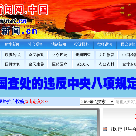
>
时事新闻
社会观察
法制新闻
投诉报料
律师说法
民众舆情
政要论坛
全民参政
公众评论
新闻调查
关注教育
中国检
国际新闻
全民康养
医药医疗
残疾人
农业农村
全球财
网络推广投稿
点击进入>>>
《医疗卫生