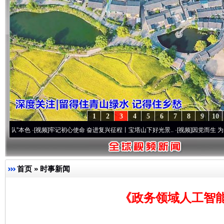
1
2
3
4
5
6
7
8
9
10
·[视频]
牢记初心使命 奋进复兴征程丨宝塔山下好光景..
·[视频]
因党而生 为党而战——百
首页
»
时事新闻
《政务领域人工智