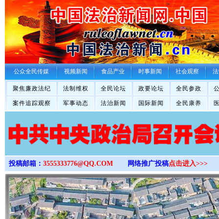
>
公众全民传媒
视频新闻
食品产业
时事新闻
社会观察
法
聚焦廉政法纪
法制维权
全民论坛
政要论坛
全民参政
案件追踪观察
军事动态
法治新闻
国际新闻
全民康养
投稿邮箱：
3555333776@QQ.COM
网络推广投稿
点击进入>>>