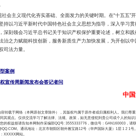
。
以产业富民促振兴
社会主义现代化夯实基础、全面发力的关键时期。在“十五五”
坚持以习近平新时代中国特色社会主义思想为指导，深入学习贯
，深刻领会习近平总书记关于知识产权保护重要论述，树立和践
法治之力赋能科技创新，服务新质生产力加快发展，为开创以中
权司法力量。
典型案例
产权宣传周新闻发布会答记者问
从幼儿园到大学，有这些资助
中国
内容转载于网络（本网原创文章除外），其版权均属于原作者或归属权利人。我们尊
同其观点。仅供交流学习了解法律、法规、政策，如无意侵犯到贵公司或个人的知识
权益烦请告知本网制作采编部QQ号: 3555333776，微信号：GAN160003，请
3776@QQ.COM。通讯地址：北京市朝阳区朝外雅宝路12号（华声国际大厦）1层 1 
XXXXX网站。