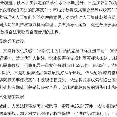
领域全覆盖，技术事实认定的科学性水平不断提升。三是加强新兴
型参数等前沿问题的民事案件；审结涉数据权属和交易等纠纷案件90
善审理涉人工智能纠纷案件的意见，努力推动人工智能朝着有益
国法院知识产权审判机构审理，发布指导性案例，促进数据要素
晰数据合法获取后合理使用的边界。
品牌强国建设
持行政机关驳回“不以使用为目的的恶意商标注册申请”，宣告
标保护、禁止代理人抢注、禁止损害在先权利等商标法条款，规
民事侵权、刑事犯罪一审案件分别为11.53万件、8033件，
法保护。三是积极营造品牌发展良好法治环境。依法惩治“攀附搭车
起商标民事侵权案件中发现侵权源头，依法将犯罪线索移送公安
判处其有期徒刑并销毁侵权产品，实现对商标侵权的源头打击和
文化繁荣发展
。人民法院审结著作权民事一审案件25.64万件，依法准确
的新挑战，加大对文化创作者权益保护，促进作品传播利用。二