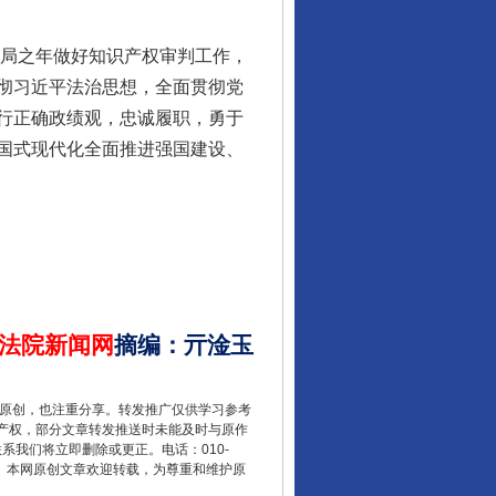
酒驾未被当场查获能处罚吗
开局之年做好知识产权审判工作，
彻习近平法治思想，全面贯彻党
行正确政绩观，忠诚履职，勇于
国式现代化全面推进强国建设、
“后车司机肯定在骂我”
法院新闻网
摘编
：
亓淦玉
重原创，也注重分享。转发推广仅供学习参考
产权，部分文章转发推送时未能及时与原作
联系我们将立即删除或更正。电话：010-
2 1号。本网原创文章欢迎转载，为尊重和维护原