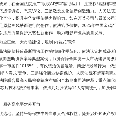
成果，在全国法院推广“版权AI智审”辅助应用，注重权利基础审
范虚假诉讼、恶意诉讼。三是激发文化创新创造活力。人民法院
化产业，提升中华文明传播力影响力。如在万某公司与景某公司
足原壁画残缺而进行的创作，依法给予保护。2025年中国金鸡
以法治力量保护文艺创新创作，助力电影产业高质量发展。
实
一纸欠条伤亲情 巡回调解促和解..
全国统一大市场建设，规制“内卷式”竞争
院坚持反垄断司法工作的精细化规范化，依法认定构成垄断的
场”横向垄断协议案等典型案例，服务保障全国统一大市场建设向
一审案件10135件，有效惩治仿冒混淆、商业诋毁等行为，依
制“内卷式”竞争。三是强化商业秘密保护。人民法院不断完善商
法院联合最高人民检察院发布知识产权刑事司法解释，重点细化
取芯片技术秘密”刑事案，依法判处张某等14人有期徒刑，加强
题”
法徽映军营 权益有保障
服务高水平对外开放
选地。坚持平等保护中外当事人合法权益，提升涉外知识产权