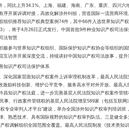
6件，同比上升34.1%。上海、福建、海南、广东、重庆、四川
有序开展诉调对接，高效化解涉外纠纷，营造国际一流营商环境
权组织推荐知识产权典型案例74件，其中66件入选世界知识产
2023），将于4月26日正式发行。中国首批9件种业知识产权司
司法智慧
极参与世界知识产权组织、国际保护知识产权协会等组织的国
院互访并开展深度交流，持续讲好中国知识产权司法故事，提升
一批国家标准开始实施
知识产权司法保护体系
深化国家层面知识产权案件上诉审理机制改革，最高人民法院知
件，有效激励科技创新、维护公平竞争、服务高水平对外开放。最高
许昌知识产权法庭，进一步完善基层人民法院知识产权案件管辖
权民事、行政案件管辖权的基层人民法院增至589家（包括互联
产权专业审判人才平台”建设，举办全国涉外知识产权审判培训班
律、熟悉技术、具有国际视野的知识产权审判队伍。三是健全多
识产权调解组织全国范围全覆盖。最高人民法院制发《技术类知