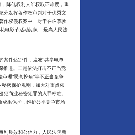
查，降低权利人维权取证难度，重
充分发挥著作权审判对于优秀文
著作权侵权案中，对于在临摹敦
百花电影节活动期间，最高人民法
行业协会接连发公告
案件达27件，发布“共享电单
纵深推进。二是依法打击不正当竞
法审理“恶意挖角”等不正当竞争
业秘密保护规则，加大对重点领
侵犯商业秘密犯罪的入罪标准。
创新成果保护，维护公平竞争市场
让核能赋能千行百业
审判质效和公信力，人民法院新