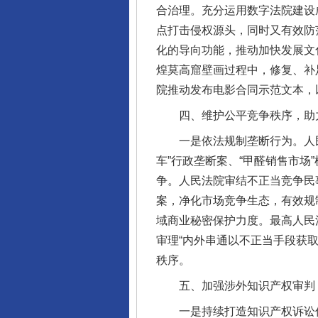
合治理。充分运用数字法院建设
点打击侵权源头，同时又有效防
化的导向功能，推动加快发展文
煌莫高窟壁画过程中，修复、补
院推动发布电影合同示范文本，
完善运行机制助力责任有效落
四、维护公平竞争秩序，助力
一是依法规制垄断行为。人民法
车”行政垄断案、“甲醛销售市
争。人民法院审结不正当竞争民事
案，净化市场竞争生态，有效规
域商业秘密保护力度。最高人民
审理“内外串通以不正当手段获
秩序。
东山县通报“牛蛙产品抗生素超标问
五、加强涉外知识产权审判，
一是持续打造知识产权诉讼优