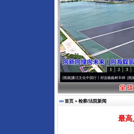
1
2
3
水浒传》看间谍“攻心套路”
·[视频]
廉洁文化中国行丨祁连巍巍树丰碑
·[视频]
微视频 | 
首页
»
检察/法院新闻
最高