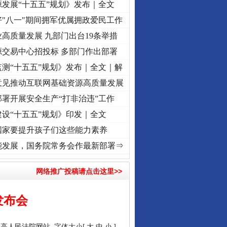
发展“十五五”规划》发布｜全文
"八一"期间拥军优属拥政爱民工作
高质量发展 九部门出台19条举措
源交易中心招投标 多部门作出部署
测“十五五”规划》发布｜全文｜解
意见推动互联网基础资源高质量发展
署开展安全生产“打非治违”工作
设“十五五”规划》印发｜全文
国家要提升孩子们这些能力素养
视频]
衣柜里的秘密
·[视频]
深度关注丨春天里的科技盛宴
·[视频]
正风反腐在身边·记者百县
能发展，国务院常务会作最新部署⇒
网络推广投稿请点击这里>>
发布会
最高人民法院网站
字体大小[
大
中
小
]