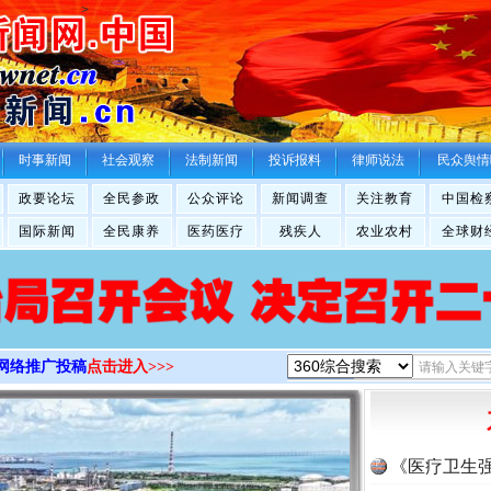
>
时事新闻
社会观察
法制新闻
投诉报料
律师说法
民众舆情
政要论坛
全民参政
公众评论
新闻调查
关注教育
中国检
国际新闻
全民康养
医药医疗
残疾人
农业农村
全球财
网络推广投稿
点击进入>>>
《医疗卫生