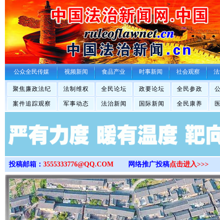
>
公众全民传媒
视频新闻
食品产业
时事新闻
社会观察
法
聚焦廉政法纪
法制维权
全民论坛
政要论坛
全民参政
案件追踪观察
军事动态
法治新闻
国际新闻
全民康养
投稿邮箱：
3555333776@QQ.COM
网络推广投稿
点击进入>>>