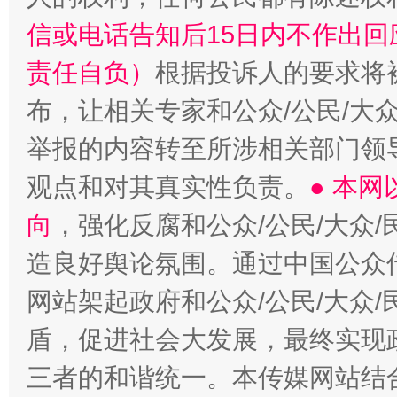
一颗心始终滚烫
还
信或电话告知后15日内不作出
责任自负）
根据投诉人的要求将
布，让相关专家和公众/公民/大
举报的内容转至所涉相关部门领
观点和对其真实性负责。
● 本
向
，强化反腐和公众/公民/大众
造良好舆论氛围。通过中国公众传
网站架起政府和公众/公民/大众
盾，促进社会大发展，最终实现政
三者的和谐统一。本传媒网站结