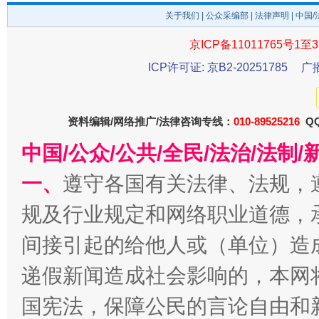
关于我们
|
公众采编部
|
法律声明
| 中国
京ICP备11011765号1至3
ICP许可证: 京B2-20251785
广
法徽映军营 权益有保障
让
资料编辑/网络推广/法律咨询专线：
010-89525216
QQ
中国/公众/公共/全民/法治/法
一、
遵守各国有关法律、法规，
规及行业规定和网络职业道德，
间接引起的给他人或（单位）造
递假新闻造成社会影响的，本网
一批国家标准开始实施
从
国宪法，保障公民的言论自由和