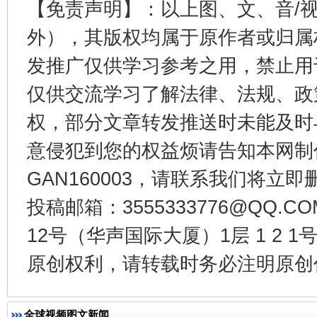
【免责声明】：以上图、文、音/
外），其版权均属于原作者或归属
发推广仅供学习参考之用，禁止用
仅供交流学习了解法律、法规、政
法徽映军营 权益有保障
让
权，部分文章转发推送时未能及时
意侵犯到您的权益烦请告知本网制作采编
GAN160003，请联系我们将立即删
投稿邮箱：3555333776@QQ
12号（华声国际大厦）1层 1 2
原创权利，请转载时务必注明原创作
一批国家标准开始实施
从
全球视频图文新闻