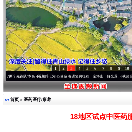
1
2
3
4
5
6
7
8
9
10
先锋队”本色
·[视频]
牢记初心使命 奋进复兴征程丨宝塔山下好光景..
·[视频]
因党而生 为
首页
»
医药医疗/康养
18地区试点中医药