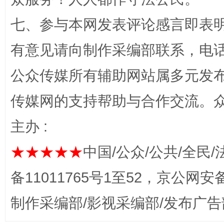
七、参与本网发表评论感言即表明
一颗心始终滚烫
还
有意见请向制作采编部联系，电话：0
公众传媒所有辅助网站属多元发
传媒网的支持帮助与合作交流。
主办 :
★★★★★
中国/公众/公共/全民/
完善运行机制助力责任有效落实
行
备11011765号1至52，京公网安备：
制作采编部/影视采编部/发布广告