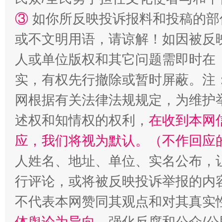
③
如你所反映投诉报料和投稿的部
或不文明用语，请谅解！如因被反
扯下公款旅游的“隐身衣”
如何以同
人或单位版权和其它问题需即时在
实，有权先行撤除或暂时屏蔽。注
网根据有关法律法规规定，为维护
述权和知情权的权利，
在收到本网
应，我们将视为默认。（不作回应
人姓名、地址、单位、实名公布，让
行评论，或将被反映投诉举报的内
“蜀中异人”王建安的艺术幻境
不代表本网赞同其观点和对其真实
体舆论为导向
，强化反腐和公众/公