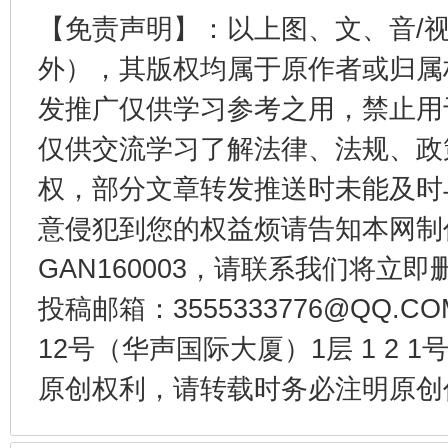
【免责声明】：以上图、文、音/
外），其版权均属于原作者或归属
东山县通报“牛蛙产品抗生素超标问题”
法
发推广仅供学习参考之用，禁止用
仅供交流学习了解法律、法规、政
权，部分文章转发推送时未能及时
意侵犯到您的权益烦请告知本网制作采编
GAN160003，请联系我们将立即删
投稿邮箱：3555333776@QQ
千年窑火 生生不息
一
12号（华声国际大厦）1层 1 2
原创权利，请转载时务必注明原创作