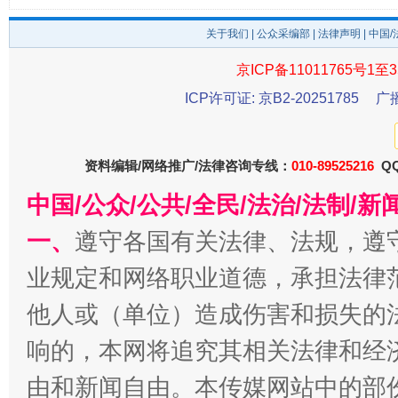
东山县通报“牛蛙产品抗生素超标问题”
法
关于我们
|
公众采编部
|
法律声明
| 中国
京ICP备11011765号1至3
ICP许可证: 京B2-20251785
广
资料编辑/网络推广/法律咨询专线：
010-89525216
QQ
中国/公众/公共/全民/法治/法制/
一、
遵守各国有关法律、法规，遵
千年窑火 生生不息
一
业规定和网络职业道德，承担法律
他人或（单位）造成伤害和损失的
响的，本网将追究其相关法律和经
由和新闻自由。本传媒网站中的部