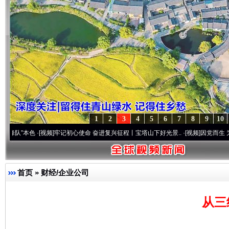
1
2
3
4
5
6
7
8
9
10
色
·[视频]
牢记初心使命 奋进复兴征程丨宝塔山下好光景..
·[视频]
因党而生 为党而战——
首页
»
财经/企业公司
从三