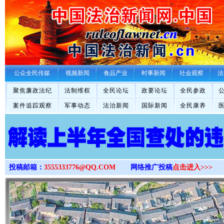
>
公众全民传媒
视频新闻
食品产业
时事新闻
社会观察
法
聚焦廉政法纪
法制维权
全民论坛
政要论坛
全民参政
案件追踪观察
军事动态
法治新闻
国际新闻
全民康养
投稿邮箱：
3555333776@QQ.COM
网络推广投稿
点击进入>>>