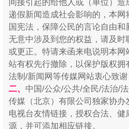
间接引起的给他人或（单位）造
递假新闻造成社会影响的，本网
国宪法，保障公民的言论自由和
揭开“小金库”的免责幌子
无意中涉及到您的权益，请及时
或更正。特请来函来电说明本网
站有权先行撤除，以保护版权拥有者
法制/新闻网等传媒网站衷心致谢
二、
中国/公众/公共/全民/法治
传媒（北京）有限公司独家协办
电视台友情链接，授权合法、健
受贿1.44亿！段成刚被判无期
从幼儿
源，并可添加相应链接。