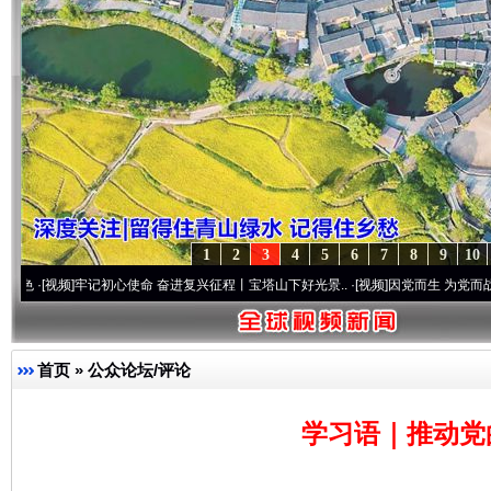
1
2
3
4
5
6
7
8
9
10
]
牢记初心使命 奋进复兴征程丨宝塔山下好光景..
·[视频]
因党而生 为党而战——百年“纪
首页
»
公众论坛/评论
学习语｜推动党