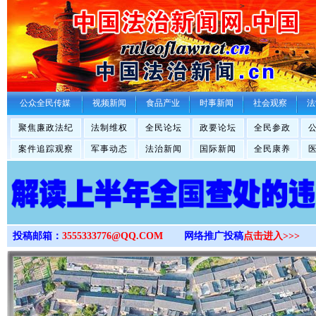
>
公众全民传媒
视频新闻
食品产业
时事新闻
社会观察
法
聚焦廉政法纪
法制维权
全民论坛
政要论坛
全民参政
案件追踪观察
军事动态
法治新闻
国际新闻
全民康养
投稿邮箱：
3555333776@QQ.COM
网络推广投稿
点击进入>>>